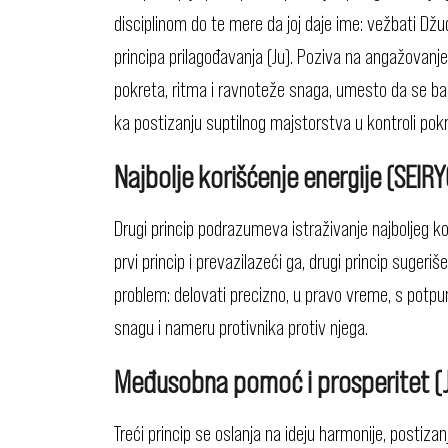
disciplinom do te mere da joj daje ime: vežbati Dž
principa prilagođavanja (Ju). Poziva na angažovanj
pokreta, ritma i ravnoteže snaga, umesto da se bazi
ka postizanju suptilnog majstorstva u kontroli pokre
Najbolje korišćenje energije (SEI
Drugi princip podrazumeva istraživanje najboljeg ko
prvi princip i prevazilazeći ga, drugi princip sugeri
problem: delovati precizno, u pravo vreme, s potpun
snagu i nameru protivnika protiv njega.
Međusobna pomoć i prosperitet (J
Treći princip se oslanja na ideju harmonije, postiz