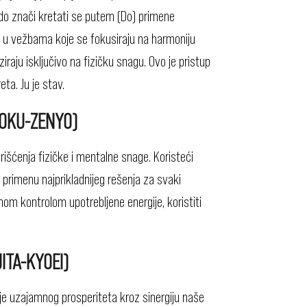
udo znači kretati se putem (Do) primene
e u vežbama koje se fokusiraju na harmoniju
raju isključivo na fizičku snagu. Ovo je pristup
ta. Ju je stav.
RYOKU-ZENYO)
rišćenja fizičke i mentalne snage. Koristeći
še primenu najprikladnijeg rešenja za svaki
om kontrolom upotrebljene energije, koristiti
ITA-KYOEI)
anje uzajamnog prosperiteta kroz sinergiju naše