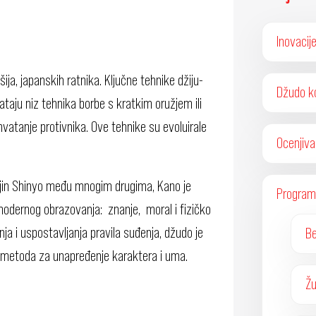
Inovacij
šija, japanskih ratnika. Ključne tehnike džiju-
Džudo k
aju niz tehnika borbe s kratkim oružjem ili
 hvatanje protivnika. Ove tehnike su evoluirale
Ocenjiva
enjin Shinyo među mnogim drugima, Kano je
Program 
modernog obrazovanja: znanje, moral i fizičko
a i uspostavljanja pravila suđenja, džudo je
Be
o metoda za unapređenje karaktera i uma.
Žu