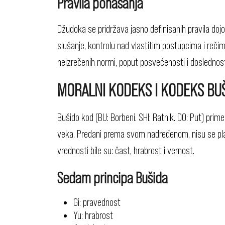
Pravila ponašanja
Džudoka se pridržava jasno definisanih pravila dojo-
slušanje, kontrolu nad vlastitim postupcima i reči
neizrečenih normi, poput posvećenosti i doslednost
MORALNI KODEKS I KODEKS BU
Bušido kod (BU: Borbeni. SHI: Ratnik. DO: Put) prime
veka. Predani prema svom nadređenom, nisu se plaši
vrednosti bile su: čast, hrabrost i vernost.
Sedam principa Bušida
Gi: pravednost
Yu: hrabrost