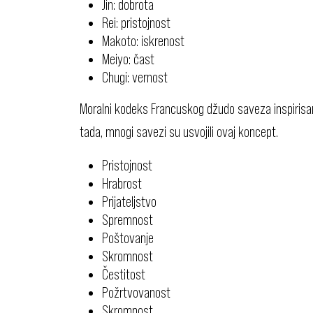
Jin: dobrota
Rei: pristojnost
Makoto: iskrenost
Meiyo: čast
Chugi: vernost
Moralni kodeks Francuskog džudo saveza inspirisan
tada, mnogi savezi su usvojili ovaj koncept.
Pristojnost
Hrabrost
Prijateljstvo
Spremnost
Poštovanje
Skromnost
Čestitost
Požrtvovanost
Skromnost