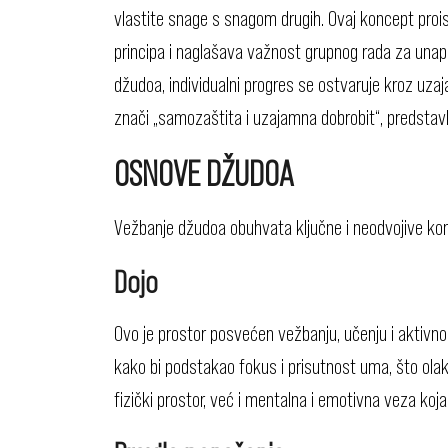
vlastite snage s snagom drugih. Ovaj koncept prois
principa i naglašava važnost grupnog rada za una
džudoa, individualni progres se ostvaruje kroz uzaj
znači „samozaštita i uzajamna dobrobit“, predstavl
OSNOVE DŽUDOA
Vežbanje džudoa obuhvata ključne i neodvojive ko
Dojo
Ovo je prostor posvećen vežbanju, učenju i aktivnos
kako bi podstakao fokus i prisutnost uma, što olak
fizički prostor, već i mentalna i emotivna veza koj