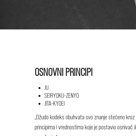
OSNOVNI PRINCIPI
JU
SEIRYOKU-ZENYO
JITA-KYOEI
„Džudo kodeks obuhvata svo znanje stećeno kroz is
principima i vrednostima koje je postavio osnivač 