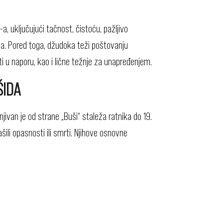
a, uključujući tačnost, čistoću, pažljivo
ma. Pored toga, džudoka teži poštovanju
i u naporu, kao i lične težnje za unapređenjem.
ŠIDA
njivan je od strane „Buši“ staleža ratnika do 19.
li opasnosti ili smrti. Njihove osnovne