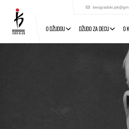
beogradski.jsk@gm
O DŽUDOU
DŽUDO ZA DECU
O 