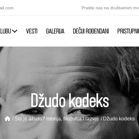
ail.com
Pratite nas na društvenim m
KLUBU
VESTI
GALERIJA
DEČIJI ROĐENDANI
PRISTUPNI
Džudo kodeks
Šta je džudo? Istorija, filozofija i razvoj
Džudo kodeks