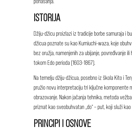
ponašanja.“
ISTORIJA
Džiju-džicu proizlazi iz tradicije borbe samuraja i bu
džicua poznate su kao Kumiuchi-waza, koje obuhvat
bez oružja, namenjenih za ubijanje, povređivanje ili
tokom Edo perioda (1603-1867).
Na temelju džiju-džicua, posebno iz škola Kito i T
pružio novu interpretaciju tri ključne komponente 
obrazovanje. Nakon jačanja tehnika, metoda vežbanj
priznat kao sveobuhvatan „do“ – put, koji služi ka
PRINCIPI I OSNOVE