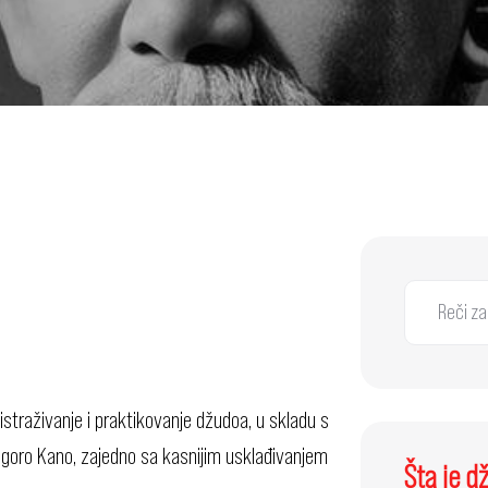
traživanje i praktikovanje džudoa, u skladu s
Jigoro Kano, zajedno sa kasnijim usklađivanjem
Šta je dž