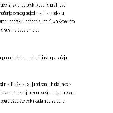
tiče iz iskrenog praktikovanja prvih dva
pređenje svakog pojedinca. U kontekstu
amnu podršku i odricanja. Jita Yuwa Kyoei, što
ja suštinu ovog principa.
mponente koje su od suštinskog značaja.
tima. Pruža izolaciju od spoljnih distrakcija
šava organizaciju džudo sesija. Dojo nije samo
a spaja džudiste čak i kada nisu zajedno.