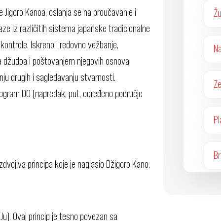
 Jigoro Kanoa, oslanja se na proučavanje i
Žu
aze iz različitih sistema japanske tradicionalne
i kontrole. Iskreno i redovno vežbanje,
Na
 džudoa i poštovanjem njegovih osnova,
ju drugih i sagledavanju stvarnosti.
Ze
ogram DO (napredak, put, određeno područje
Pl
Br
azdvojiva principa koje je naglasio Džigoro Kano.
(Ju). Ovaj princip je tesno povezan sa