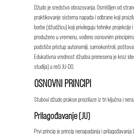
Džudo je sredstvo obrazovanja. Osmišljen od strane
praktikovanje sistema napada i odbrane koji proizil
borbe (džudžicu) koji privileguju tehnike projekcije 
produženo u vremenu, vođeno osnovnim principima
podstiče pristup autonomiji, samokontroli, poštovan
Edukativna vrednost džudoa prenesena je kroz ide
studija) u reči JU-DO.
OSNOVNI PRINCIPI
Stubovi džudo prakse proizilaze iz tri ključna i ner
Prilagođavanje (JU)
Prvi princip je princip nenapadanja i prilagođavanja 