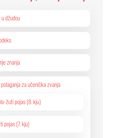
e u džudou
odeks
nje znanja
polaganja za učenička zvanja
lo-žuti pojas (8. kju)
ti pojas (7. kju)