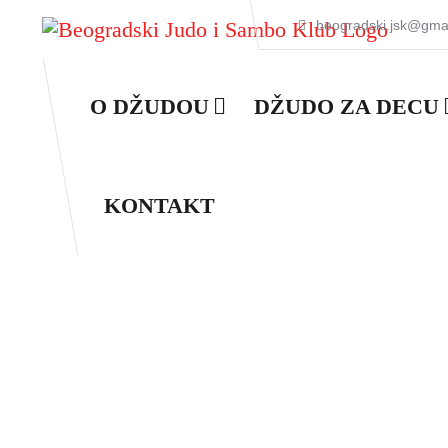
beogradski.jsk@gma
O DŽUDOU
DŽUDO ZA DECU
KONTAKT