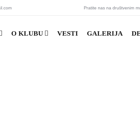
il.com
Pratite nas na društvenim 
O KLUBU
VESTI
GALERIJA
D