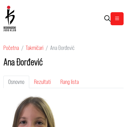
Otvor
Početna
Takmičari
Ana Đorđević
Ana Đorđević
Osnovno
Rezultati
Rang lista