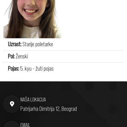
Uzrast:
Starije poletarke
Pol:
Ženski
Pojas:
5. kyu - žuti pojas
NAŠA LOKACIJA
Patrijarha Dimitrija 12, Beograd
EMAIL