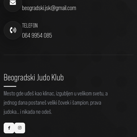
beogradski.jsk@gmail.com
TELEFON
064 9954 085
Beogradski Judo Klub
Mesto gde uđeš kao klinac, izgubljen u velikom svetu, a
jednog dana postaneš veliki čovek i šampion, prava
judoka... i nikada ne odeš.