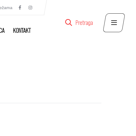
režama
Pretraga
CA
KONTAKT