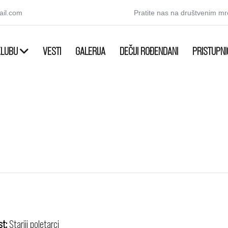
ail.com
Pratite nas na društvenim m
KLUBU
VESTI
GALERIJA
DEČIJI ROĐENDANI
PRISTUPNI
st:
Stariji poletarci