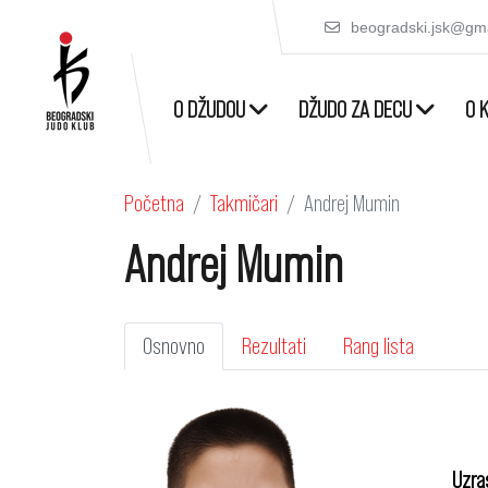
beogradski.jsk@gm
O DŽUDOU
DŽUDO ZA DECU
O 
Početna
Takmičari
Andrej Mumin
Andrej Mumin
Osnovno
Rezultati
Rang lista
Uzra