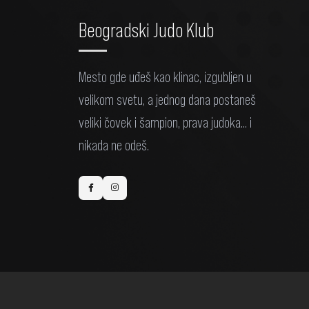
Beogradski Judo Klub
Mesto gde uđeš kao klinac, izgubljen u
velikom svetu, a jednog dana postaneš
veliki čovek i šampion, prava judoka... i
nikada ne odeš.