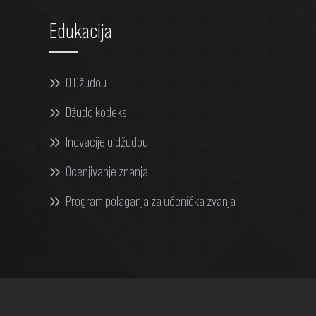
Edukacija
O Džudou
Džudo kodeks
Inovacije u džudou
Ocenjivanje znanja
Program polaganja za učenička zvanja