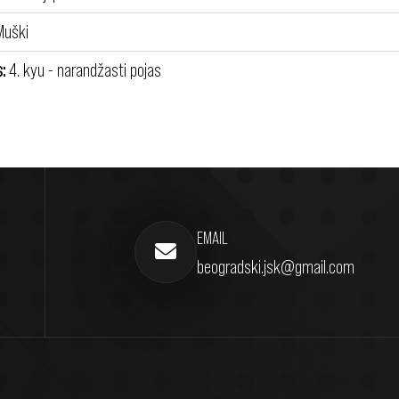
uški
:
4. kyu - narandžasti pojas
EMAIL
beogradski.jsk@gmail.com