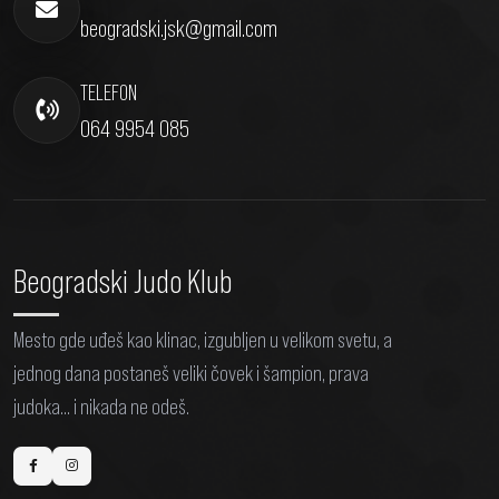
beogradski.jsk@gmail.com
TELEFON
064 9954 085
Beogradski Judo Klub
Mesto gde uđeš kao klinac, izgubljen u velikom svetu, a
jednog dana postaneš veliki čovek i šampion, prava
judoka... i nikada ne odeš.