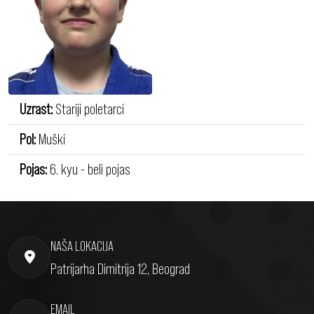
Uzrast:
Stariji poletarci
Pol:
Muški
Pojas:
6. kyu - beli pojas
NAŠA LOKACIJA
Patrijarha Dimitrija 12, Beograd
EMAIL