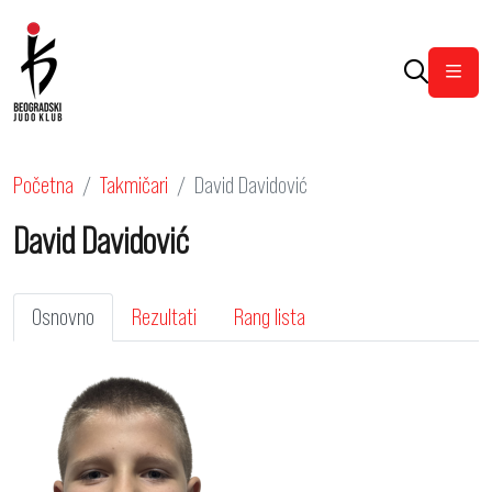
Otvor
Početna
Takmičari
David Davidović
David Davidović
Osnovno
Rezultati
Rang lista