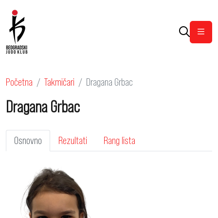
Otvor
Početna
Takmičari
Dragana Grbac
Dragana Grbac
Osnovno
Rezultati
Rang lista