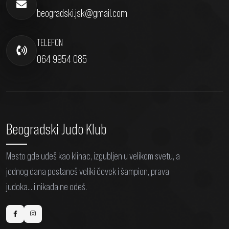
beogradski.jsk@gmail.com
TELEFON
064 9954 085
Beogradski Judo Klub
Mesto gde uđeš kao klinac, izgubljen u velikom svetu, a
jednog dana postaneš veliki čovek i šampion, prava
judoka... i nikada ne odeš.