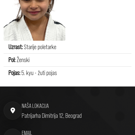
Uzrast:
Starije poletarke
Pol:
Ženski
Pojas:
5. kyu - žuti pojas
NAŠA LOKACIJA
Patrijarha Dimitrija 12, Beograd
EMAIL