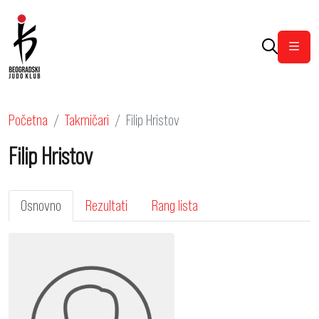
Otvor
Početna
Takmičari
Filip Hristov
Filip Hristov
Osnovno
Rezultati
Rang lista