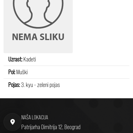
Uzrast:
Kadeti
Pol:
Muški
Pojas:
3. kyu - zeleni pojas
NAŠA LOKACIJA
Patrijarha Dimitrija 12, Beograd