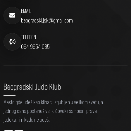
EMAIL
beogradski.jsk@gmail.com
TELEFON
064 9954 085
Beogradski Judo Klub
Mesto gde uđeš kao klinac, izgubljen u velikom svetu, a
jednog dana postaneš veliki čovek i šampion, prava
judoka... i nikada ne odeš.