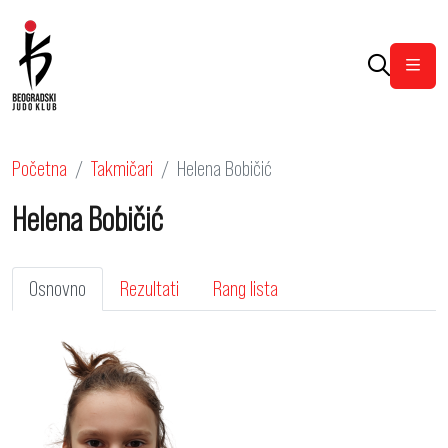
Otvor
Početna
Takmičari
Helena Bobičić
Helena Bobičić
Osnovno
Rezultati
Rang lista