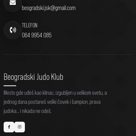
beogradski.jsk@gmail.com
TELEFON
064 9954 085
Beogradski Judo Klub
Mesto gde uđeš kao klinac, izgubljen u velikom svetu, a
jednog dana postaneš veliki čovek i šampion, prava
judoka... i nikada ne odeš.