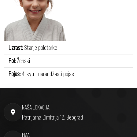
Uzrast:
Starije poletarke
Pol:
Ženski
Pojas:
4. kyu - narandžasti pojas
NAŠA LOKACIJA
Patrijarha Dimitrija 12, Beograd
EMAIL