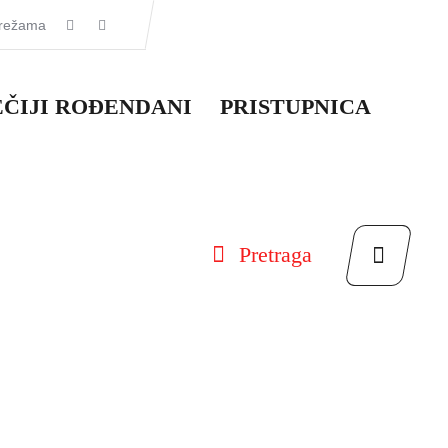
mrežama
EČIJI ROĐENDANI
PRISTUPNICA
Pretraga