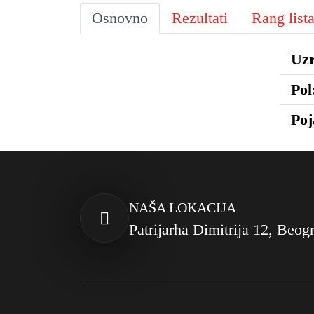
Osnovno
Rezultati
Rang list
Uzr
Pol
Poj
NAŠA LOKACIJA
Patrijarha Dimitrija 12, Beog