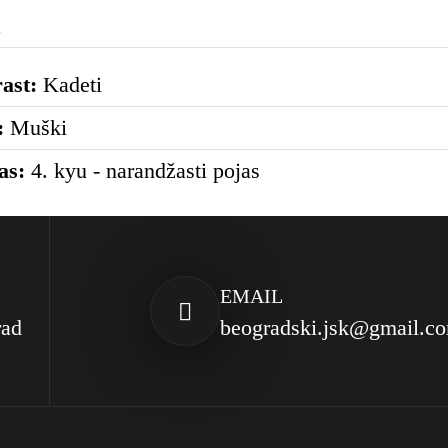
a
ast:
Kadeti
:
Muški
as:
4. kyu - narandžasti pojas
EMAIL
rad
beogradski.jsk@gmail.c