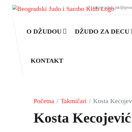
beogradski.jsk@gma
O DŽUDOU
DŽUDO ZA DECU
KONTAKT
Početna
Takmičari
Kosta Kecojev
Kosta Kecojević