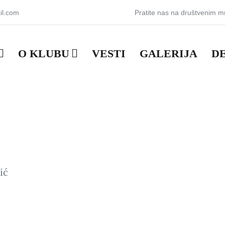
il.com
Pratite nas na društvenim 
O KLUBU
VESTI
GALERIJA
D
ić