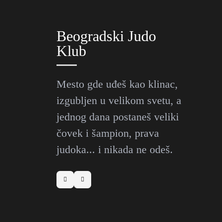
Beogradski Judo
Klub
Mesto gde uđeš kao klinac,
izgubljen u velikom svetu, a
jednog dana postaneš veliki
čovek i šampion, prava
judoka... i nikada ne odeš.