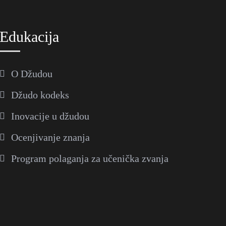
Edukacija
O Džudou
Džudo kodeks
Inovacije u džudou
Ocenjivanje znanja
Program polaganja za učenička zvanja