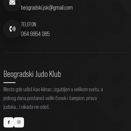
beogradski.jsk@gmail.com
TELEFON
064 9954 085
Beogradski Judo Klub
Mesto gde uđeš kao klinac, izgubljen u velikom svetu, a
jednog dana postaneš veliki čovek i šampion, prava
judoka... i nikada ne odeš.