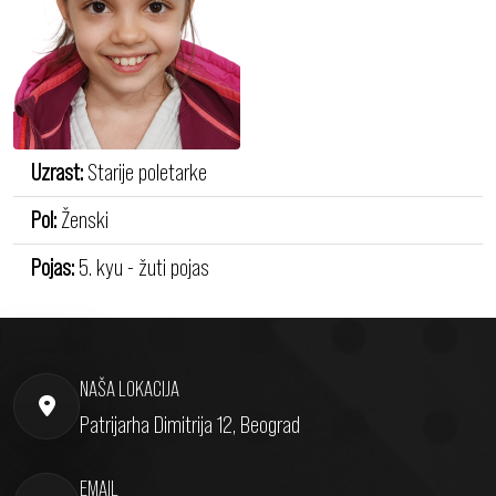
Uzrast:
Starije poletarke
Pol:
Ženski
Pojas:
5. kyu - žuti pojas
NAŠA LOKACIJA
Patrijarha Dimitrija 12, Beograd
EMAIL