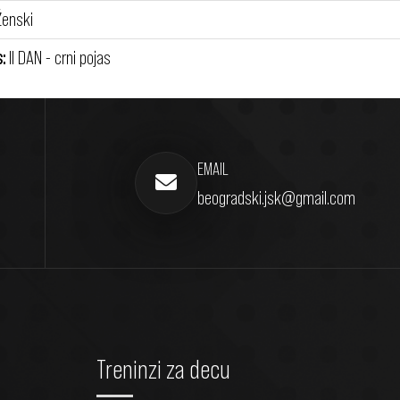
enski
:
II DAN - crni pojas
EMAIL
beogradski.jsk@gmail.com
Treninzi za decu