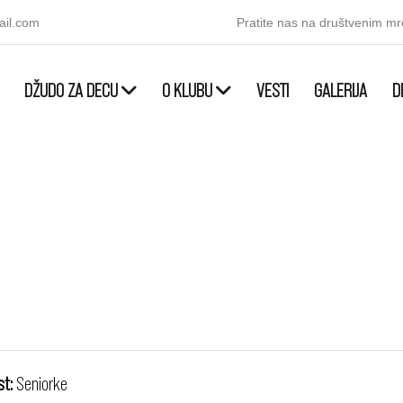
ail.com
Pratite nas na društvenim m
DŽUDO ZA DECU
O KLUBU
VESTI
GALERIJA
D
st:
Seniorke