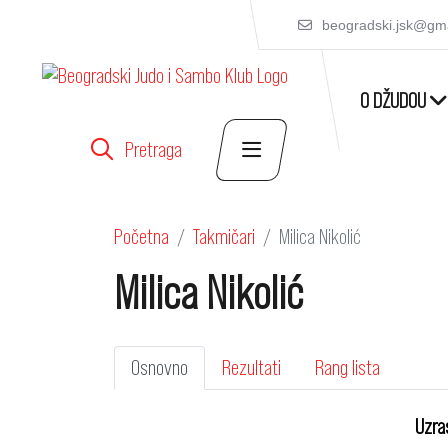
beogradski.jsk@gm
O DŽUDOU
Pretraga
Početna
Takmičari
Milica Nikolić
Milica Nikolić
Osnovno
Rezultati
Rang lista
Uzra