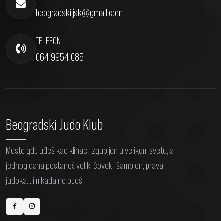
beogradski.jsk@gmail.com
TELEFON
064 9954 085
Beogradski Judo Klub
Mesto gde uđeš kao klinac, izgubljen u velikom svetu, a
jednog dana postaneš veliki čovek i šampion, prava
judoka... i nikada ne odeš.