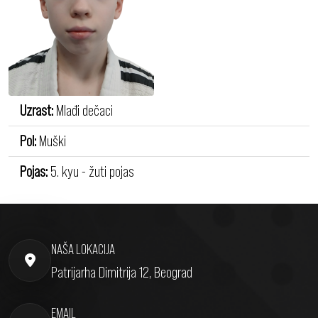
Uzrast:
Mlađi dečaci
Pol:
Muški
Pojas:
5. kyu - žuti pojas
NAŠA LOKACIJA
Patrijarha Dimitrija 12, Beograd
EMAIL