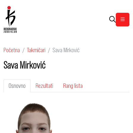
Otvor
Početna
Takmičari
Sava Mirković
Sava Mirković
Osnovno
Rezultati
Rang lista