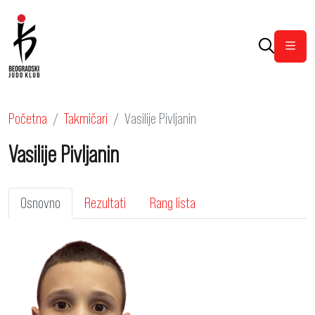
Otvor
Početna
Takmičari
Vasilije Pivljanin
Vasilije Pivljanin
Osnovno
Rezultati
Rang lista