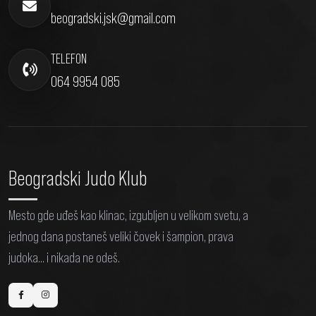
beogradski.jsk@gmail.com
TELEFON
064 9954 085
Beogradski Judo Klub
Mesto gde uđeš kao klinac, izgubljen u velikom svetu, a
jednog dana postaneš veliki čovek i šampion, prava
judoka... i nikada ne odeš.