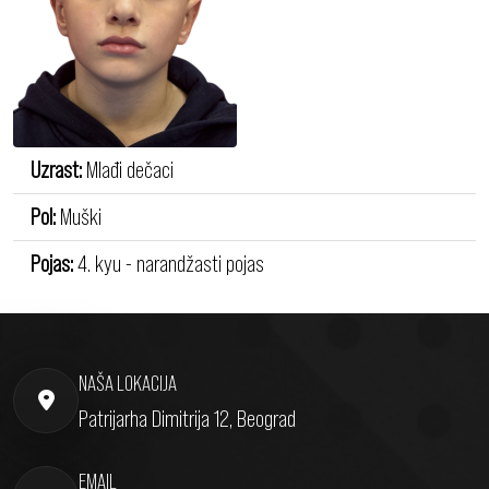
Uzrast:
Mlađi dečaci
Pol:
Muški
Pojas:
4. kyu - narandžasti pojas
NAŠA LOKACIJA
Patrijarha Dimitrija 12, Beograd
EMAIL