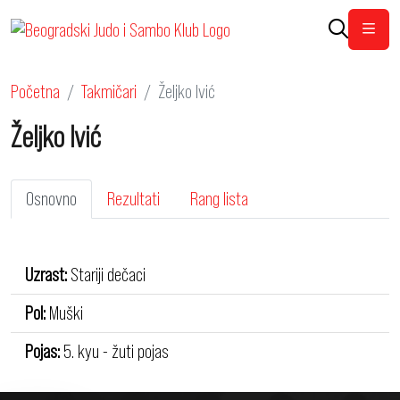
Otvor
Početna
Takmičari
Željko Ivić
Željko Ivić
Osnovno
Rezultati
Rang lista
Uzrast:
Stariji dečaci
Pol:
Muški
Pojas:
5. kyu - žuti pojas