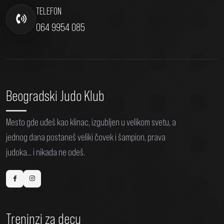
TELEFON
064 9954 085
Beogradski Judo Klub
Mesto gde uđeš kao klinac, izgubljen u velikom svetu, a
jednog dana postaneš veliki čovek i šampion, prava
judoka... i nikada ne odeš.
Treninzi za decu