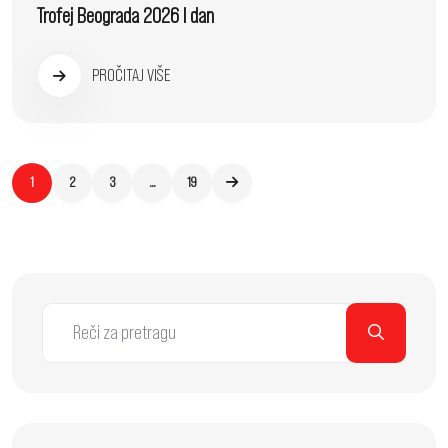
Trofej Beograda 2026 I dan
PROČITAJ VIŠE
1
2
3
…
19