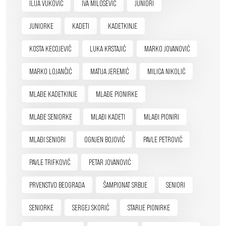
ILIJA VUKOVIĆ
IVA MILOŠEVIĆ
JUNIORI
JUNIORKE
KADETI
KADETKINJE
KOSTA KECOJEVIĆ
LUKA KRSTAJIĆ
MARKO JOVANOVIĆ
MARKO LOJANČIĆ
MATIJA JEREMIĆ
MILICA NIKOLIĆ
MLAĐE KADETKINJE
MLAĐE PIONIRKE
MLAĐE SENIORKE
MLAĐI KADETI
MLAĐI PIONIRI
MLAĐI SENIORI
OGNJEN BOJOVIĆ
PAVLE PETROVIĆ
PAVLE TRIFKOVIĆ
PETAR JOVANOVIĆ
PRVENSTVO BEOGRADA
ŠAMPIONAT SRBIJE
SENIORI
SENIORKE
SERGEJ SKORIĆ
STARIJE PIONIRKE