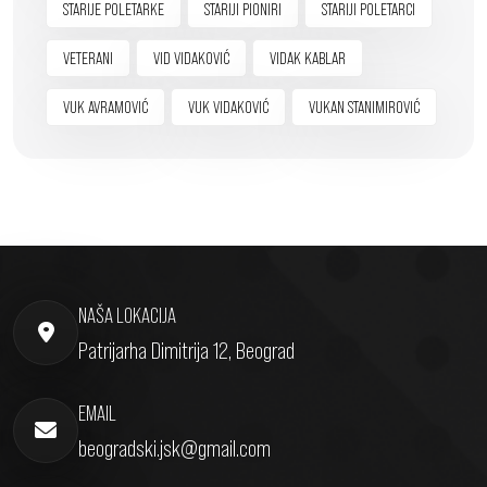
STARIJE POLETARKE
STARIJI PIONIRI
STARIJI POLETARCI
VETERANI
VID VIDAKOVIĆ
VIDAK KABLAR
VUK AVRAMOVIĆ
VUK VIDAKOVIĆ
VUKAN STANIMIROVIĆ
NAŠA LOKACIJA
Patrijarha Dimitrija 12, Beograd
EMAIL
beogradski.jsk@gmail.com