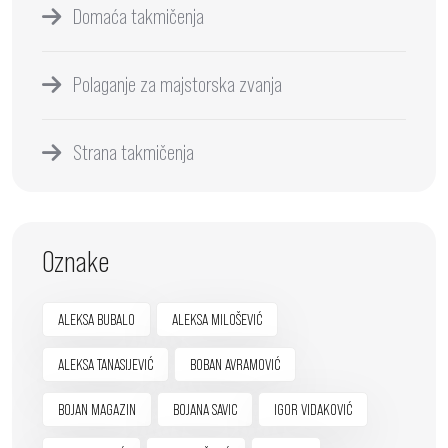
Domaća takmičenja
Polaganje za majstorska zvanja
Strana takmičenja
Oznake
ALEKSA BUBALO
ALEKSA MILOŠEVIĆ
ALEKSA TANASIJEVIĆ
BOBAN AVRAMOVIĆ
BOJAN MAGAZIN
BOJANA SAVIC
IGOR VIDAKOVIĆ