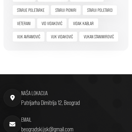
STARIJE POLETARKE
STARIJI PIONIRI
STARIJI POLETARCI
VETERANI
VID VIDAKOVIĆ
VIDAK KABLAR
VUK AVRAMOVIĆ
VUK VIDAKOVIĆ
VUKAN STANIMIROVIĆ
NAŠA LOKACIJA
Patrijarha Dimitrija 12, Beograd
EMAIL
beogradski.jsk@gmail.com