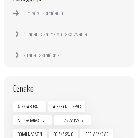
Domaća takmičenja
Polaganje za majstorska zvanja
Strana takmičenja
Oznake
ALEKSA BUBALO
ALEKSA MILOŠEVIĆ
ALEKSA TANASIJEVIĆ
BOBAN AVRAMOVIĆ
BOJAN MAGAZIN
BOJANA SAVIC
IGOR VIDAKOVIĆ