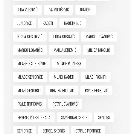
ILIJA VUKOVIĆ
IVA MILOŠEVIĆ
JUNIORI
JUNIORKE
KADETI
KADETKINJE
KOSTA KECOJEVIĆ
LUKA KRSTAJIĆ
MARKO JOVANOVIĆ
MARKO LOJANČIĆ
MATIJA JEREMIĆ
MILICA NIKOLIĆ
MLAĐE KADETKINJE
MLAĐE PIONIRKE
MLAĐE SENIORKE
MLAĐI KADETI
MLAĐI PIONIRI
MLAĐI SENIORI
OGNJEN BOJOVIĆ
PAVLE PETROVIĆ
PAVLE TRIFKOVIĆ
PETAR JOVANOVIĆ
PRVENSTVO BEOGRADA
ŠAMPIONAT SRBIJE
SENIORI
SENIORKE
SERGEJ SKORIĆ
STARIJE PIONIRKE