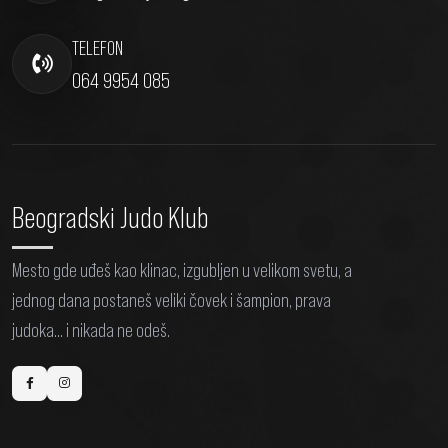
TELEFON
064 9954 085
Beogradski Judo Klub
Mesto gde uđeš kao klinac, izgubljen u velikom svetu, a
jednog dana postaneš veliki čovek i šampion, prava
judoka... i nikada ne odeš.