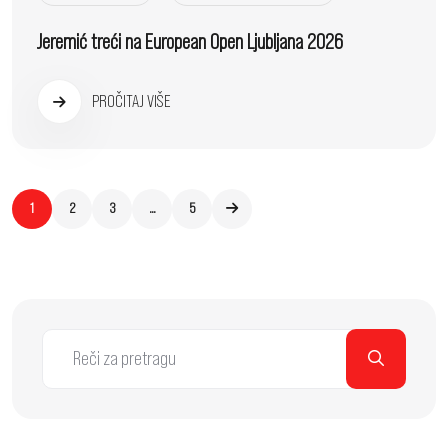
Jeremić treći na European Open Ljubljana 2026
PROČITAJ VIŠE
1
2
3
…
5