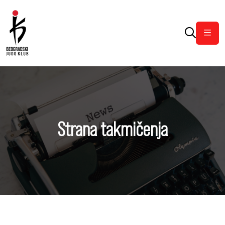
Otvor
Strana takmičenja