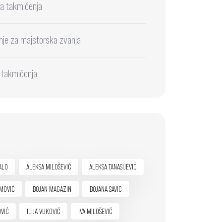
a takmičenja
nje za majstorska zvanja
 takmičenja
ALO
ALEKSA MILOŠEVIĆ
ALEKSA TANASIJEVIĆ
MOVIĆ
BOJAN MAGAZIN
BOJANA SAVIC
OVIĆ
ILIJA VUKOVIĆ
IVA MILOŠEVIĆ