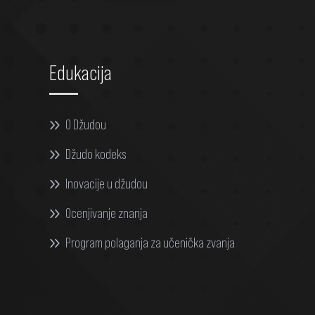
Edukacija
O Džudou
Džudo kodeks
Inovacije u džudou
Ocenjivanje znanja
Program polaganja za učenička zvanja