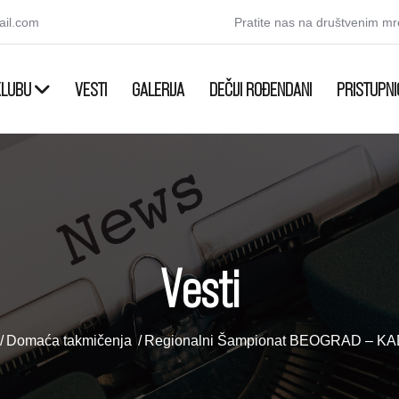
ail.com
Pratite nas na društvenim m
KLUBU
VESTI
GALERIJA
DEČIJI ROĐENDANI
PRISTUPNI
Vesti
Domaća takmičenja
Regionalni Šampionat BEOGRAD – KA