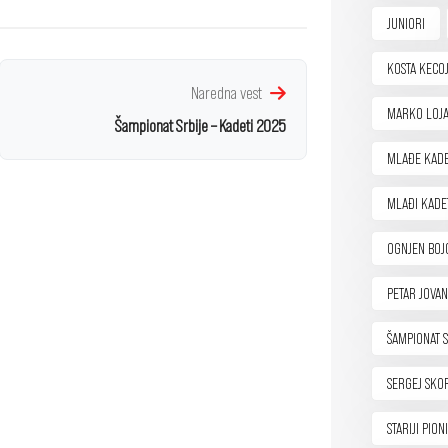
JUNIORI
KOSTA KECOJ
Naredna vest
MARKO LOJA
Šampionat Srbije – Kadeti 2025
MLAĐE KADE
MLAĐI KADE
OGNJEN BOJ
PETAR JOVAN
ŠAMPIONAT S
SERGEJ SKO
STARIJI PION