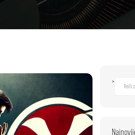
>
Najnovij