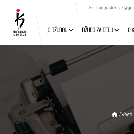
beogradski.jsk@gm
O DŽUDOU
DŽUDO ZA DECU
O 
Vesti