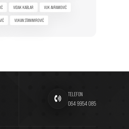
IĆ
VIDAK KABLAR
VUK AVRAMOVIĆ
VIĆ
VUKAN STANIMIROVIĆ
TELEFON
064 9954 085