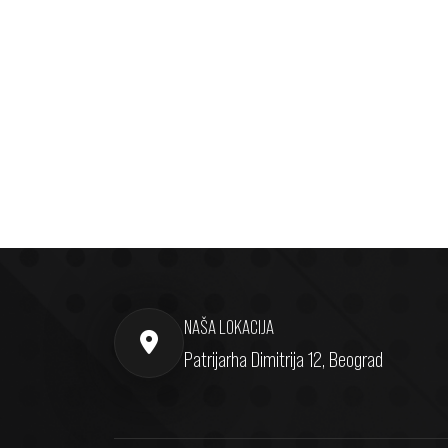
NAŠA LOKACIJA
Patrijarha Dimitrija 12, Beograd