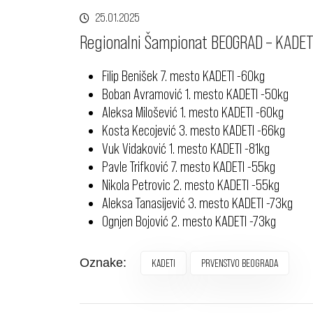
25.01.2025
Regionalni Šampionat BEOGRAD – KADET
Filip Benišek 7. mesto KADETI -60kg
Boban Avramović 1. mesto KADETI -50kg
Aleksa Milošević 1. mesto KADETI -60kg
Kosta Kecojević 3. mesto KADETI -66kg
Vuk Vidaković 1. mesto KADETI -81kg
Pavle Trifković 7. mesto KADETI -55kg
Nikola Petrovic 2. mesto KADETI -55kg
Aleksa Tanasijević 3. mesto KADETI -73kg
Ognjen Bojović 2. mesto KADETI -73kg
Oznake:
KADETI
PRVENSTVO BEOGRADA