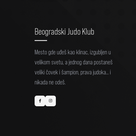
Beogradski Judo Klub
Mesto gde uđeš kao klinac, izgubljen u
velikom svetu, a jednog dana postaneš
veliki čovek i šampion, prava judoka... i
nikada ne odeš.