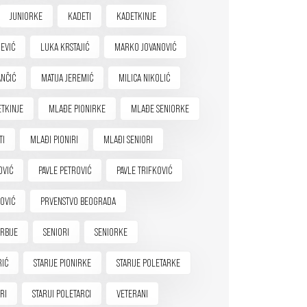
JUNIORKE
KADETI
KADETKINJE
EVIĆ
LUKA KRSTAJIĆ
MARKO JOVANOVIĆ
NČIĆ
MATIJA JEREMIĆ
MILICA NIKOLIĆ
TKINJE
MLAĐE PIONIRKE
MLAĐE SENIORKE
TI
MLAĐI PIONIRI
MLAĐI SENIORI
OVIĆ
PAVLE PETROVIĆ
PAVLE TRIFKOVIĆ
OVIĆ
PRVENSTVO BEOGRADA
RBIJE
SENIORI
SENIORKE
RIĆ
STARIJE PIONIRKE
STARIJE POLETARKE
IRI
STARIJI POLETARCI
VETERANI