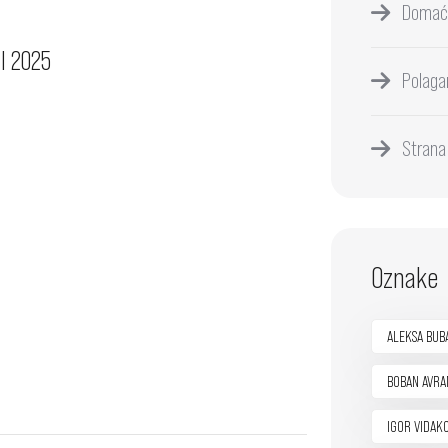
Domać
I 2025
Polaga
Strana
Oznake
ALEKSA BUB
BOBAN AVRA
IGOR VIDAK