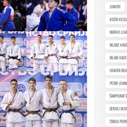
JUNIORI
KOSTA KECOJ
MARKO LOJA
MLAĐE KADE
MLAĐI KADE
OGNJEN BOJ
PETAR JOVAN
ŠAMPIONAT S
SERGEJ SKO
STARIJI PION