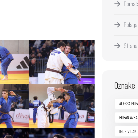
Domać
Polaga
Strana
Oznake
ALEKSA BUB
BOBAN AVRA
IGOR VIDAK