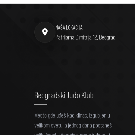
NAŠA LOKACIJA
Patrijarha Dimitrija 12, Beograd
Beogradski Judo Klub
Mesto gde uđeš kao klinac, izgubljen u
velikom svetu, a jednog dana postaneš