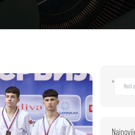
>
Najnovij