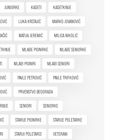
JUNIORKE
KADETI
KADETKINJE
EVIĆ
LUKA KRSTAJIĆ
MARKO JOVANOVIĆ
NČIĆ
MATIJA JEREMIĆ
MILICA NIKOLIĆ
TKINJE
MLAĐE PIONIRKE
MLAĐE SENIORKE
TI
MLAĐI PIONIRI
MLAĐI SENIORI
OVIĆ
PAVLE PETROVIĆ
PAVLE TRIFKOVIĆ
OVIĆ
PRVENSTVO BEOGRADA
RBIJE
SENIORI
SENIORKE
RIĆ
STARIJE PIONIRKE
STARIJE POLETARKE
IRI
STARIJI POLETARCI
VETERANI