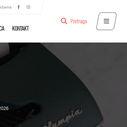
režama
Pretraga
CA
KONTAKT
2026