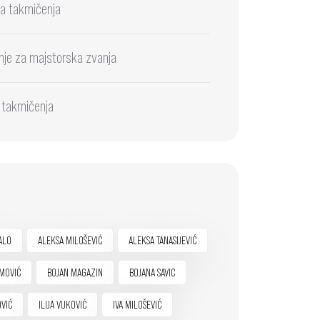
a takmičenja
nje za majstorska zvanja
 takmičenja
ALO
ALEKSA MILOŠEVIĆ
ALEKSA TANASIJEVIĆ
MOVIĆ
BOJAN MAGAZIN
BOJANA SAVIC
OVIĆ
ILIJA VUKOVIĆ
IVA MILOŠEVIĆ