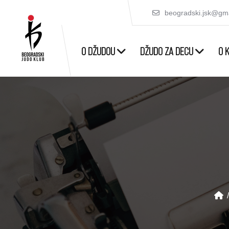
beogradski.jsk@gm
O DŽUDOU
DŽUDO ZA DECU
O 