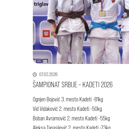
07.02.2026
ŠAMPIONAT SRBIJE – KADETI 2026
Ognjen Bojović 3. mesto Kadeti -81kg
Vid Vidaković 2. mesto Kadeti -50kg
Boban Avramović 2. mesto Kadeti -55kg
Aleksa Tanasijević 2. mesto Kadeti -73kg