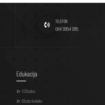
TELEFON
064 9954 085
Edukacija
O Džudou
Džudo kodeks