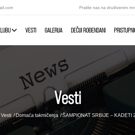
ail.com
Pratite nas na društvenim m
KLUBU
VESTI
GALERIJA
DEČIJI ROĐENDANI
PRISTUPNI
Vesti
Vesti
Domaća takmičenja
ŠAMPIONAT SRBIJE – KADETI 