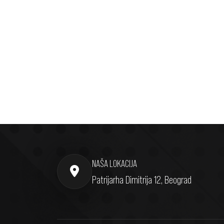
NAŠA LOKACIJA
Patrijarha Dimitrija 12, Beograd