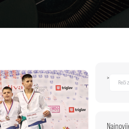
>
Najnovij