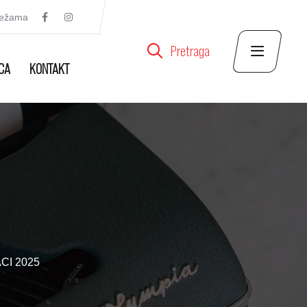
režama
Pretraga
CA
KONTAKT
CI 2025