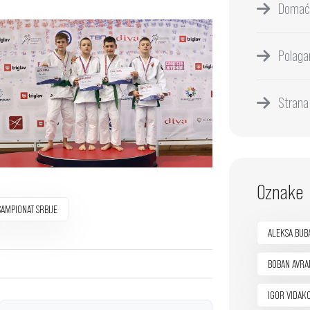
Domać
Polaga
Strana
Oznake
ŠAMPIONAT SRBIJE
ALEKSA BUB
BOBAN AVRA
IGOR VIDAK