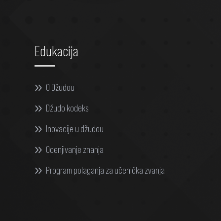
Edukacija
O Džudou
Džudo kodeks
Inovacije u džudou
Ocenjivanje znanja
Program polaganja za učenička zvanja