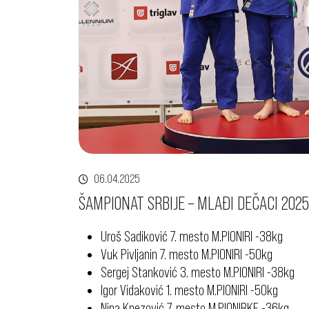
06.04.2025
ŠAMPIONAT SRBIJE – MLAĐI DEČACI 2025
Uroš Sadiković 7. mesto M.PIONIRI -38kg
Vuk Pivljanin 7. mesto M.PIONIRI -50kg
Sergej Stanković 3. mesto M.PIONIRI -38kg
Igor Vidaković 1. mesto M.PIONIRI -50kg
Nina Knezović 7. mesto M.PIONIRKE -36kg