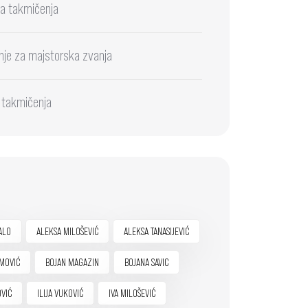
a takmičenja
nje za majstorska zvanja
 takmičenja
ALO
ALEKSA MILOŠEVIĆ
ALEKSA TANASIJEVIĆ
MOVIĆ
BOJAN MAGAZIN
BOJANA SAVIC
OVIĆ
ILIJA VUKOVIĆ
IVA MILOŠEVIĆ