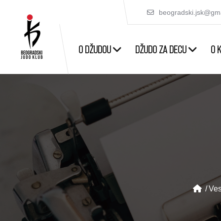
beogradski.jsk@gm
O DŽUDOU
DŽUDO ZA DECU
O 
Ves