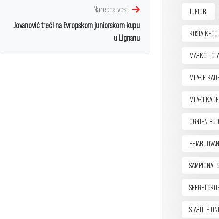
Naredna vest
JUNIORI
Jovanović treći na Evropskom juniorskom kupu
KOSTA KECOJ
u Lignanu
MARKO LOJA
MLAĐE KADE
MLAĐI KADE
OGNJEN BOJ
PETAR JOVAN
ŠAMPIONAT S
SERGEJ SKO
STARIJI PION