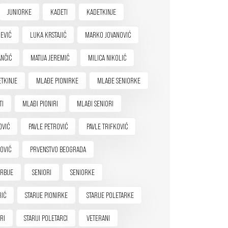
JUNIORKE
KADETI
KADETKINJE
EVIĆ
LUKA KRSTAJIĆ
MARKO JOVANOVIĆ
NČIĆ
MATIJA JEREMIĆ
MILICA NIKOLIĆ
TKINJE
MLAĐE PIONIRKE
MLAĐE SENIORKE
TI
MLAĐI PIONIRI
MLAĐI SENIORI
OVIĆ
PAVLE PETROVIĆ
PAVLE TRIFKOVIĆ
OVIĆ
PRVENSTVO BEOGRADA
RBIJE
SENIORI
SENIORKE
RIĆ
STARIJE PIONIRKE
STARIJE POLETARKE
IRI
STARIJI POLETARCI
VETERANI