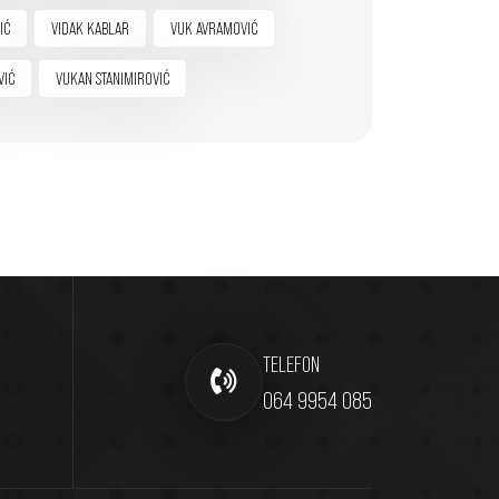
IĆ
VIDAK KABLAR
VUK AVRAMOVIĆ
VIĆ
VUKAN STANIMIROVIĆ
TELEFON
064 9954 085