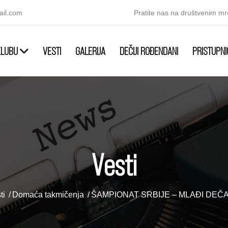
ail.com
Pratite nas na društvenim m
KLUBU
VESTI
GALERIJA
DEČIJI ROĐENDANI
PRISTUPNI
Vesti
ti
Domaća takmičenja
ŠAMPIONAT SRBIJE – MLAĐI DEČA