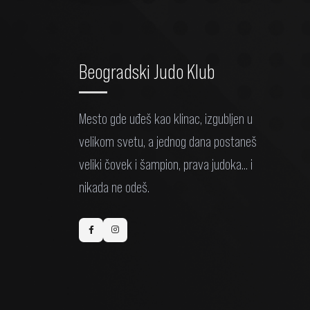
Beogradski Judo Klub
Mesto gde uđeš kao klinac, izgubljen u
velikom svetu, a jednog dana postaneš
veliki čovek i šampion, prava judoka... i
nikada ne odeš.