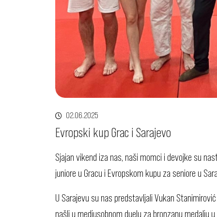
02.06.2025
Evropski kup Grac i Sarajevo
Sjajan vikend iza nas, naši momci i devojke su nas
juniore u Gracu i Evropskom kupu za seniore u Sara
U Sarajevu su nas predstavljali Vukan Stanimirović 
našli u medjusobnom duelu za bronzanu medalju u