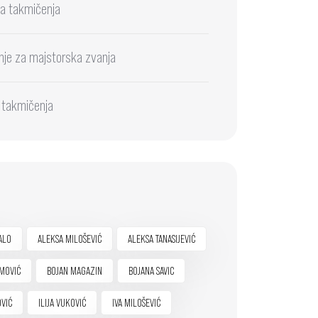
a takmičenja
nje za majstorska zvanja
 takmičenja
ALO
ALEKSA MILOŠEVIĆ
ALEKSA TANASIJEVIĆ
MOVIĆ
BOJAN MAGAZIN
BOJANA SAVIC
OVIĆ
ILIJA VUKOVIĆ
IVA MILOŠEVIĆ