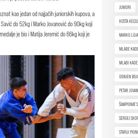
JUNIORI
poznat kao jedan od najjačih juniorskih kupova, a
KOSTA KECOJ
 Savić do 52kg i Marko Jovanović do 90kg koji
edalje je bio i Matija Jeremić do 66kg koji je
MARKO LOJA
MLAĐE KADE
MLAĐI KADE
OGNJEN BOJ
PETAR JOVAN
ŠAMPIONAT S
SERGEJ SKO
STARIJI PION