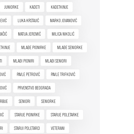
JUNIORKE
KADETI
KADETKINJE
EVIĆ
LUKA KRSTAJIĆ
MARKO JOVANOVIĆ
NČIĆ
MATIJA JEREMIĆ
MILICA NIKOLIĆ
TKINJE
MLAĐE PIONIRKE
MLAĐE SENIORKE
TI
MLAĐI PIONIRI
MLAĐI SENIORI
OVIĆ
PAVLE PETROVIĆ
PAVLE TRIFKOVIĆ
OVIĆ
PRVENSTVO BEOGRADA
RBIJE
SENIORI
SENIORKE
RIĆ
STARIJE PIONIRKE
STARIJE POLETARKE
IRI
STARIJI POLETARCI
VETERANI