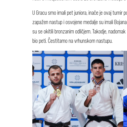
U Gracu smo imali pet juniora, inače je ovaj turnir 
zapažen nastup i osvojene medalje su imali Bojana
su se okitili bronzanim odličjem. Takodje, nadomak m
bio peti. Čestitamo na vrhunskom nastupu.