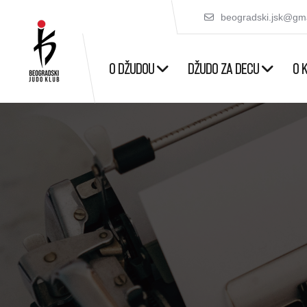
beogradski.jsk@gm
O DŽUDOU
DŽUDO ZA DECU
O 