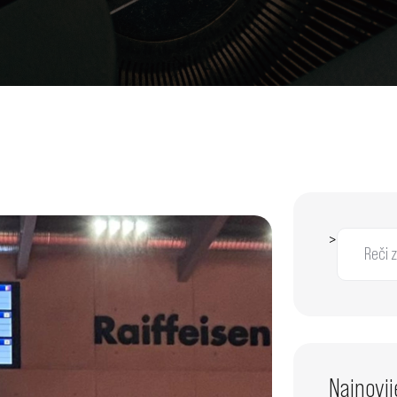
>
Najnovij