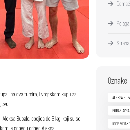
Domać
Polaga
Strana
Oznake
tupali na dva turnira, Evropskom kupu za
ALEKSA BUB
jevu.
BOBAN AVRA
i Aleksa Bubalo, obojica do 81kg, koji su se
IGOR VIDAK
 kom je pobedu odneo Aleksa.