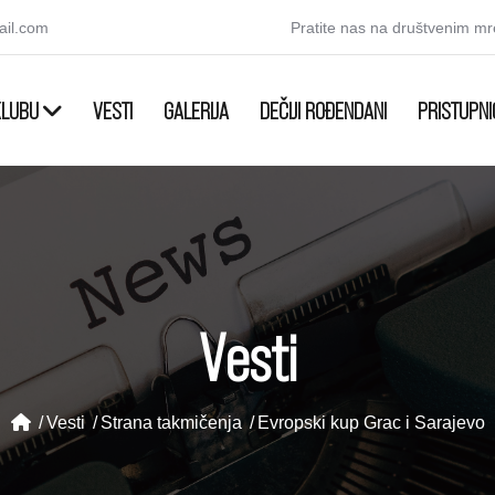
ail.com
Pratite nas na društvenim m
KLUBU
VESTI
GALERIJA
DEČIJI ROĐENDANI
PRISTUPNI
Vesti
Vesti
Strana takmičenja
Evropski kup Grac i Sarajevo