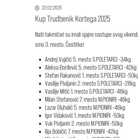
22.02.2025
Kup Trudbenik Kortega 2025
Naši takmičari su imali sjajne nastupe ovog vike
smo 3. mesto. Čestitke!
Andrej Vujičić 5. mesto S.POLETARCI -34kg
Aleksa Đorđević 5. mesto S.POLETARCI -42kg
Stefan Rakanović 1. mesto S.POLETARCI -50k
Vasilije Pivljanin 2. mesto S.POLETARCI -28kg
Vasilije Mitić 1. mesto S.POLETARCI -46kg
Milan Stefanović 7. mesto M.PIONIRI -46kg
Lazar Gluhalić 5. mesto M.PIONIRI -46kg
Igor Vidaković 1. mesto M.PIONIRI -50kg
Vuk Pivljanin 2. mesto M.PIONIRI -50kg
Ilija Bobičić 7. mesto M.PIONIRI -42kg