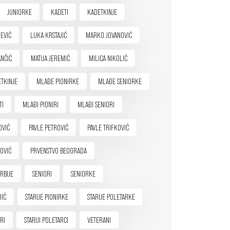
JUNIORKE
KADETI
KADETKINJE
EVIĆ
LUKA KRSTAJIĆ
MARKO JOVANOVIĆ
NČIĆ
MATIJA JEREMIĆ
MILICA NIKOLIĆ
TKINJE
MLAĐE PIONIRKE
MLAĐE SENIORKE
TI
MLAĐI PIONIRI
MLAĐI SENIORI
OVIĆ
PAVLE PETROVIĆ
PAVLE TRIFKOVIĆ
OVIĆ
PRVENSTVO BEOGRADA
RBIJE
SENIORI
SENIORKE
RIĆ
STARIJE PIONIRKE
STARIJE POLETARKE
IRI
STARIJI POLETARCI
VETERANI