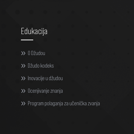
Edukacija
O Džudou
Džudo kodeks
Inovacije u džudou
Ocenjivanje znanja
Program polaganja za učenička zvanja