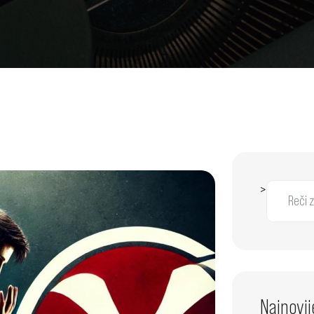
>
Najnovij