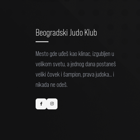
Beogradski Judo Klub
Mesto gde uđeš kao klinac, izgubljen u
velikom svetu, a jednog dana postaneš
veliki čovek i šampion, prava judoka... i
nikada ne odeš.