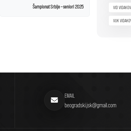
Šampionat Srbije – seniori 2025
VID VIDAKOV
VUK VIDAKO
EMAIL
beogradski.jsk@gmail.com