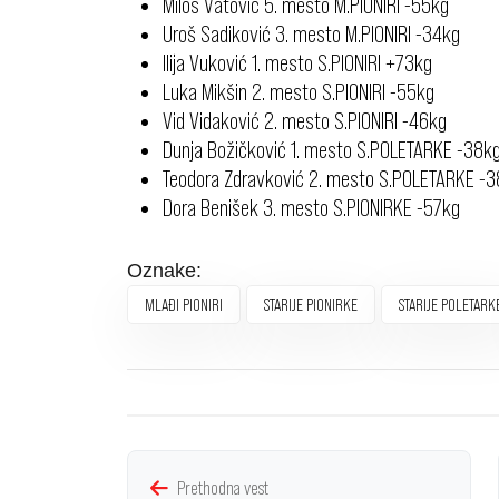
Miloš Vatović 5. mesto M.PIONIRI -55kg
Uroš Sadiković 3. mesto M.PIONIRI -34kg
Ilija Vuković 1. mesto S.PIONIRI +73kg
Luka Mikšin 2. mesto S.PIONIRI -55kg
Vid Vidaković 2. mesto S.PIONIRI -46kg
Dunja Božičković 1. mesto S.POLETARKE -38k
Teodora Zdravković 2. mesto S.POLETARKE -
Dora Benišek 3. mesto S.PIONIRKE -57kg
Oznake:
MLAĐI PIONIRI
STARIJE PIONIRKE
STARIJE POLETARK
Prethodna vest