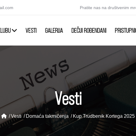
ail.com
Pratite nas na društvenim m
KLUBU
VESTI
GALERIJA
DEČIJI ROĐENDANI
PRISTUPNI
Vesti
Vesti
Domaća takmičenja
Kup Trudbenik Kortega 2025