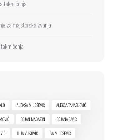
a takmičenja
nje za majstorska zvanja
 takmičenja
ALO
ALEKSA MILOŠEVIĆ
ALEKSA TANASIJEVIĆ
MOVIĆ
BOJAN MAGAZIN
BOJANA SAVIC
OVIĆ
ILIJA VUKOVIĆ
IVA MILOŠEVIĆ