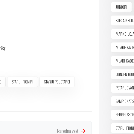
JUNIORI
KOSTA KECOJ
MARKO LOJA
g
38kg
MLAĐE KADE
MLAĐI KADE
OGNJEN BOJ
E
STARIJI PIONIRI
STARIJI POLETARCI
PETAR JOVAN
ŠAMPIONAT S
SERGEJ SKO
STARIJI PION
Naredna vest