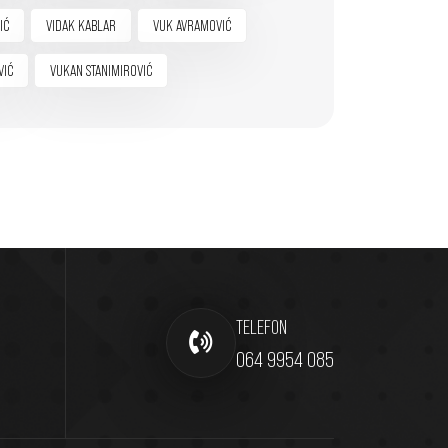
IĆ
VIDAK KABLAR
VUK AVRAMOVIĆ
VIĆ
VUKAN STANIMIROVIĆ
TELEFON
064 9954 085