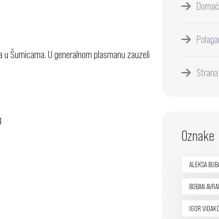
Domać
Polaga
nda u Šumicama. U generalnom plasmanu zauzeli
Strana
g
Oznake
ALEKSA BUB
BOBAN AVRA
IGOR VIDAK