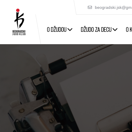
beogradski.jsk@gm
O DŽUDOU
DŽUDO ZA DECU
O 