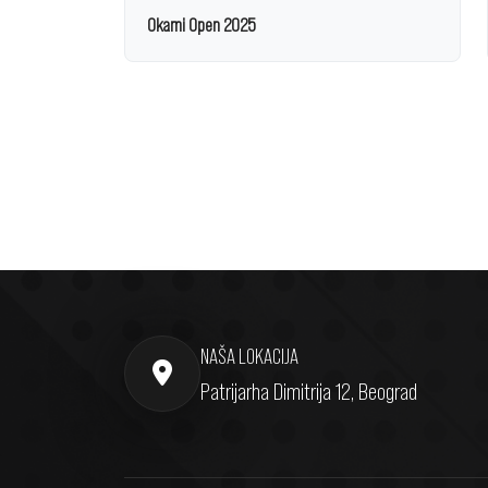
Okami Open 2025
NAŠA LOKACIJA
Patrijarha Dimitrija 12, Beograd