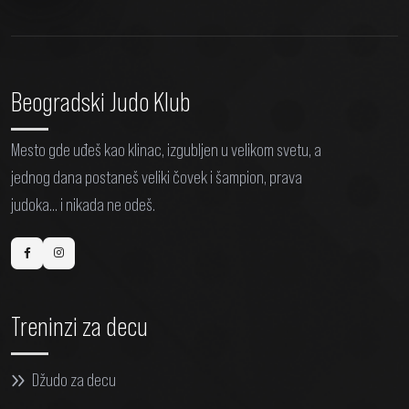
Beogradski Judo Klub
Mesto gde uđeš kao klinac, izgubljen u velikom svetu, a
jednog dana postaneš veliki čovek i šampion, prava
judoka... i nikada ne odeš.
Treninzi za decu
Džudo za decu