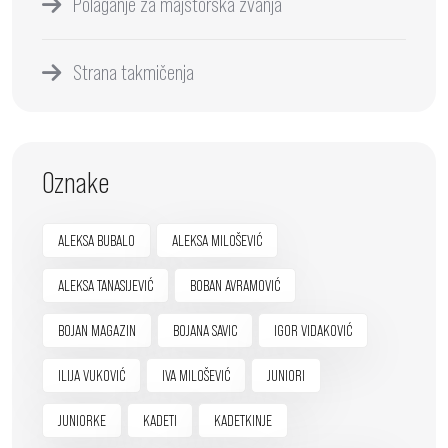
Polaganje za majstorska zvanja
Strana takmičenja
Oznake
ALEKSA BUBALO
ALEKSA MILOŠEVIĆ
ALEKSA TANASIJEVIĆ
BOBAN AVRAMOVIĆ
BOJAN MAGAZIN
BOJANA SAVIC
IGOR VIDAKOVIĆ
ILIJA VUKOVIĆ
IVA MILOŠEVIĆ
JUNIORI
JUNIORKE
KADETI
KADETKINJE