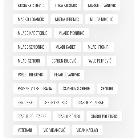
KOSTA KECOJEVIĆ
LUKA KRSTAJIĆ
MARKO JOVANOVIĆ
MARKO LOJANČIĆ
MATIJA JEREMIĆ
MILICA NIKOLIĆ
MLAĐE KADETKINJE
MLAĐE PIONIRKE
MLAĐE SENIORKE
MLAĐI KADETI
MLAĐI PIONIRI
MLAĐI SENIORI
OGNJEN BOJOVIĆ
PAVLE PETROVIĆ
PAVLE TRIFKOVIĆ
PETAR JOVANOVIĆ
PRVENSTVO BEOGRADA
ŠAMPIONAT SRBIJE
SENIORI
SENIORKE
SERGEJ SKORIĆ
STARIJE PIONIRKE
STARIJE POLETARKE
STARIJI PIONIRI
STARIJI POLETARCI
VETERANI
VID VIDAKOVIĆ
VIDAK KABLAR