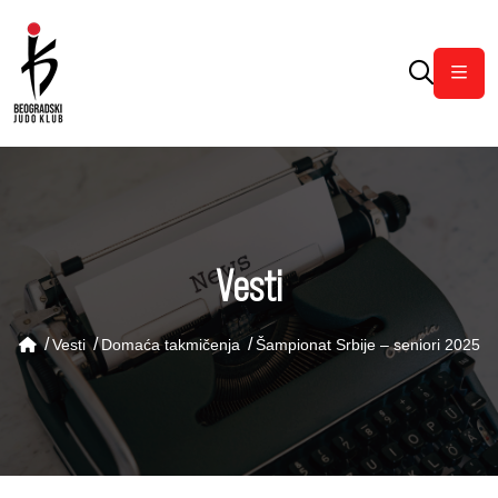
Otvor
Vesti
Vesti
Domaća takmičenja
Šampionat Srbije – seniori 2025